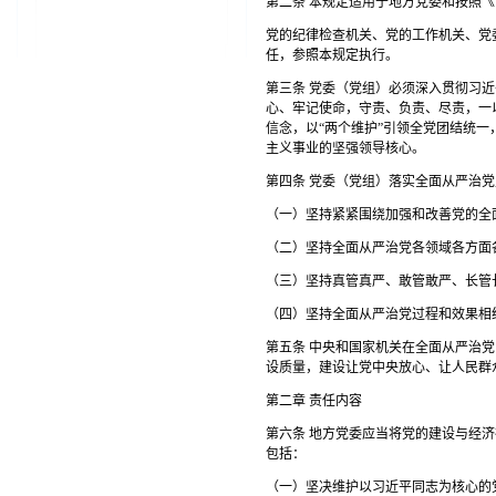
第二条 本规定适用于地方党委和按照
党的纪律检查机关、党的工作机关、党
任，参照本规定执行。
第三条 党委（党组）必须深入贯彻习近
心、牢记使命，守责、负责、尽责，一
信念，以“两个维护”引领全党团结统
主义事业的坚强领导核心。
第四条 党委（党组）落实全面从严治
（一）坚持紧紧围绕加强和改善党的全
（二）坚持全面从严治党各领域各方面
（三）坚持真管真严、敢管敢严、长管
（四）坚持全面从严治党过程和效果相
第五条 中央和国家机关在全面从严治
设质量，建设让党中央放心、让人民群
第二章 责任内容
第六条 地方党委应当将党的建设与经
包括：
（一）坚决维护以习近平同志为核心的