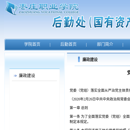
学院首页
|
后勤首页
|
部门简介
|
廉政建设
廉政建设
党委（党组）落实全面从严治党主体责
（2020年2月26日中共中央政治局常委
第一章 总则
第一条 为了全面落实党委（党组）全
制定本规定。