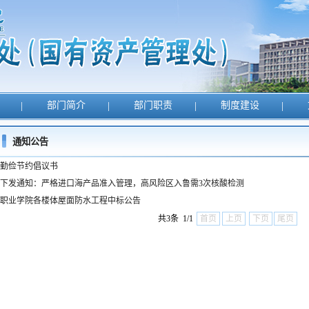
页
|
部门简介
|
部门职责
|
制度建设
|
通知公告
勤俭节约倡议书
下发通知：严格进口海产品准入管理，高风险区入鲁需3次核酸检测
职业学院各楼体屋面防水工程中标公告
共3条 1/1
首页
上页
下页
尾页