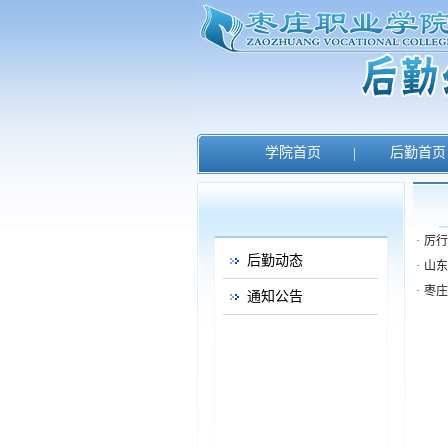
学院首页
|
后勤首
·
厉行
后勤动态
·
山东
·
枣庄
通知公告